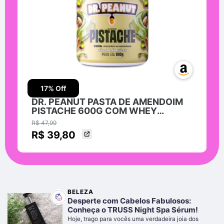
17
% Off
DR. PEANUT PASTA DE AMENDOIM
PISTACHE 600G COM WHEY
PROTEIN
R$ 47,99
R$ 39,80
BELEZA
Desperte com Cabelos Fabulosos:
Conheça o TRUSS Night Spa Sérum!
Hoje, trago para vocês uma verdadeira joia dos