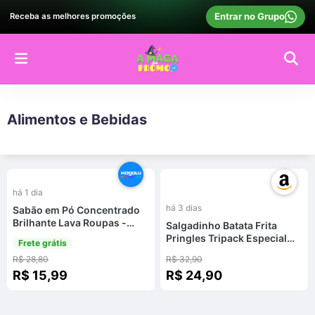
Entrar no Grupo
Receba as melhores promoções
Alimentos e Bebidas
%
-
25
%
há 1 dia
há 3 dias
Sabão em Pó Concentrado
Brilhante Lava Roupas -
Salgadinho Batata Frita
Limpeza Total Original
Pringles Tripack Especial
Frete grátis
2,2kg
Festa do Futebol
R$ 28,80
R$ 32,90
R$ 15,99
R$ 24,90