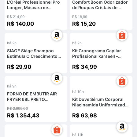
L'Oréal Professionnel Pro
Comfort Boom Odorizador
Longer, Máscara de
de Roupas Cristais de
Tratamento Capilar para
Perfume Euforia Floral
R$ 214,90
R$ 18,99
Cabelos Finos e Afinados,
275gr
R$ 140,00
R$ 15,20
Reduz Quebra e Pontas
Duplas, Proporciona Brilho,
Suavidade e Densidade aos
Fios, 250g
há 2h
há 2h
SIAGE Siàge Shampoo
Kit Cronograma Capilar
Estimula O Crescimento
Profissional karseell –
Men 250Ml
Resultado de salão na sua
R$ 29,90
R$ 34,99
casa!
%
há 9h
há 10h
FORNO DE EMBUTIR AIR
FRYER 68L PRETO
Kit Dove Sérum Corporal
FE6802PT
Niacinamida Uniformizador
R$ 2.999,00
380ml + Óleo Sérum
R$ 1.354,43
R$ 63,98
Reparador 110ml
-
22
%
há 11h