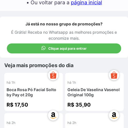
• Ou voltar para a
página inicial
Já está no nosso grupo de promoções?
É Grátis! Receba no Whatsapp as melhores promoções e
economize mais.
Clique aqui para entrar
Veja mais promoções do dia
há 1h
há 1h
Boca Rosa Pó Facial Solto
Geleia De Vaselina Vasenol
by Pay ot 20g
Original 100g
R$ 17,50
R$ 35,90
%
-
17
%
há 2h
há 2h