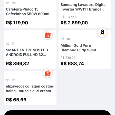
há 10h
Samsung Lavadora Digital
Cafeteira Philco 15
Inverter WW11T Branca
Cafezinhos 550W 600ml
11kg 127V
R$ 3.472,63
PCFE01
R$ 119,90
R$ 2.699,00
-
6
%
há 11h
há 11h
Million Gold Pure
SMART TV TRONOS LED
Diamonds Edp 90ml
ANDROID FULL HD 32
R$ 729,00
110V/220V
R$ 899,82
R$ 688,74
há 11h
elizavecca collagen coating
hair a+ muscle curl cream
cer-100 120ml
R$ 65,66